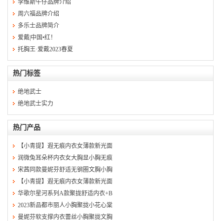
李维斯牛仔品牌介绍
周六福品牌介绍
多乐士品牌简介
爱戴|中国•红！
托胸王·爱戴2023春夏
热门标签
绝地武士
绝地武士实力
热门产品
【小青提】遐无痕内衣女薄款新光面
润微兔耳朵杯内衣女大胸显小胸无痕
宋茜同款曼妮芬舒适无钢圈文胸小胸
【小青提】遐无痕内衣女薄款新光面
华歌尔星河系列A款聚拢舒适内衣+B
2023新品都市丽人小胸聚拢小花心棠
曼妮芬软支撑内衣蕾丝小胸聚拢文胸