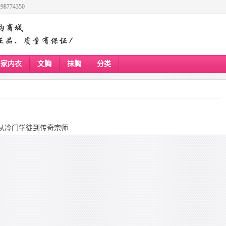
8774350
居家内衣
文胸
抹胸
分类
从冷门学徒到传奇宗师