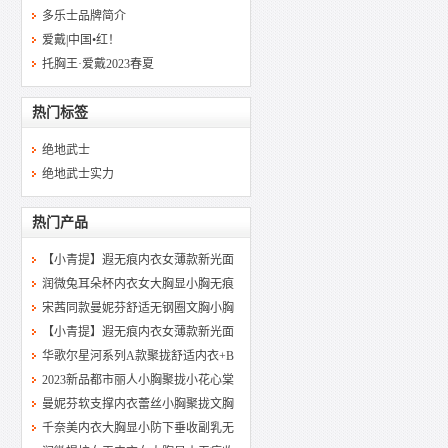
多乐士品牌简介
爱戴|中国•红！
托胸王·爱戴2023春夏
热门标签
绝地武士
绝地武士实力
热门产品
【小青提】遐无痕内衣女薄款新光面
润微兔耳朵杯内衣女大胸显小胸无痕
宋茜同款曼妮芬舒适无钢圈文胸小胸
【小青提】遐无痕内衣女薄款新光面
华歌尔星河系列A款聚拢舒适内衣+B
2023新品都市丽人小胸聚拢小花心棠
曼妮芬软支撑内衣蕾丝小胸聚拢文胸
千奈美内衣大胸显小防下垂收副乳无