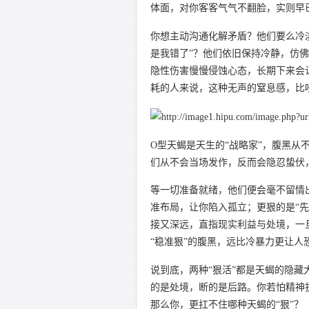
体面，对你客客气气不翻脸，实则早
你想主动沟通化解矛盾？他们要么冷淡
是我错了”？他们依旧保持冷静，仿佛
隐性伤害慢慢侵蚀心态，长期下来会
耗的人来说，这种无声的窒息感，比
O型天蝎是天生的“战略家”，腹黑
们从不会当场发作，反而会隐忍蛰伏
等一切准备就绪，他们便会毫不留情
准布局，让你陷入孤立；更狠的是“
接又深远，直指现实利益与处境，一
“稳准狠”的腹黑，远比冷暴力更让人
说到底，两种“狠活”都是天蝎的隐藏
的是处境，断的是后路。你若怕精神
那么你，更扛不住哪种天蝎的“狠”？