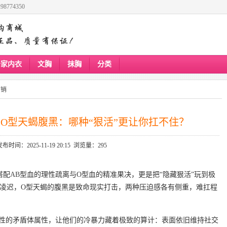
8774350
居家内衣
文胸
抹胸
分类
营销
s O型天蝎腹黑：哪种“狠活”更让你扛不住？
发布时间：2025-11-19 20:15 浏览量：295
搭配
AB
型血的理性疏离与O型血的精准果决，更是把“隐藏狠活”玩到极
神凌迟，O型天蝎的腹黑是致命现实打击，两种压迫感各有侧重，难扛程
感性的矛盾体属性，让他们的冷暴力藏着极致的算计：表面依旧维持社交