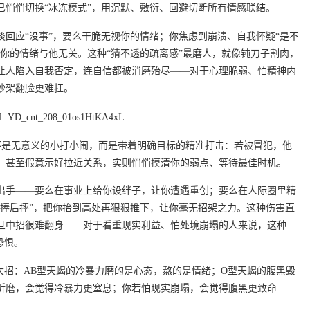
已悄悄切换“冰冻模式”，用沉默、敷衍、回避切断所有情感联结。
回应“没事”，要么干脆无视你的情绪；你焦虑到崩溃、自我怀疑“是不
你的情绪与他无关。这种“猜不透的疏离感”最磨人，就像钝刀子割肉，
让人陷入自我否定，连自信都被消磨殆尽——对于心理脆弱、怕精神内
吵架翻脸更难扛。
从不是无意义的小打小闹，而是带着明确目标的精准打击：若被冒犯，他
，甚至假意示好拉近关系，实则悄悄摸清你的弱点、等待最佳时机。
出手——要么在事业上给你设绊子，让你遭遇重创；要么在人际圈里精
先捧后摔”，把你抬到高处再狠狠推下，让你毫无招架之力。这种伤害直
旦中招很难翻身——对于看重现实利益、怕处境崩塌的人来说，这种
恐惧。
大招：AB型天蝎的冷暴力磨的是心态，熬的是情绪；O型天蝎的腹黑毁
折磨，会觉得冷暴力更窒息；你若怕现实崩塌，会觉得腹黑更致命——