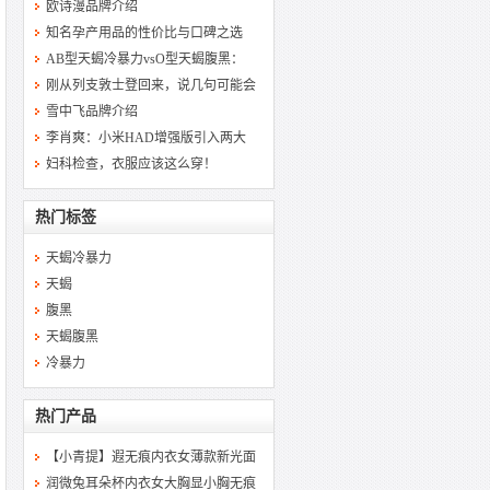
欧诗漫品牌介绍
知名孕产用品的性价比与口碑之选
AB型天蝎冷暴力vsO型天蝎腹黑：
刚从列支敦士登回来，说几句可能会
雪中飞品牌介绍
李肖爽：小米HAD增强版引入两大
妇科检查，衣服应该这么穿！
热门标签
天蝎冷暴力
天蝎
腹黑
天蝎腹黑
冷暴力
热门产品
【小青提】遐无痕内衣女薄款新光面
润微兔耳朵杯内衣女大胸显小胸无痕