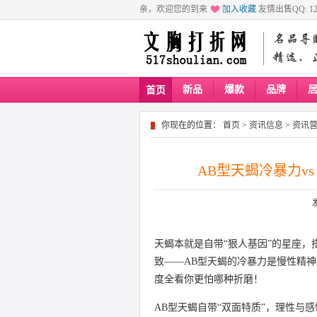
亲，欢迎您的到来
加入收藏
友情出售QQ: 129
新品
爆款
品牌
首页
你现在的位置：
首页
>
资讯信息
>
资讯
AB型天蝎冷暴力v
天蝎本就是自带“狠人基因”的星座，
致——AB型天蝎的冷暴力是慢性精
度全看你更怕哪种折磨！
AB型天蝎自带“双面特质”，理性与