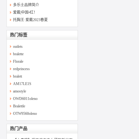
多乐士品牌简介
爱戴|中国•红！
托胸王·爱戴2023春夏
热门标签
outlets
bralette
Florale
redprincess
bralett
AM17LE1S
amostyle
OWD6011oleno
Bralettle
OTW9560oleno
热门产品